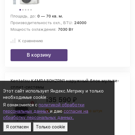
Площадь, до:
0 — 70 кв. м.
Производительность охл., BTU:
24000
Мощность охлаждения:
7030 Вт
К сравнению
В корзину
Kentatsu K4MRA80HZRN1 наружный блок мульти-
сплит-системы
Этот сайт использует Яндекс.Метрику и только
необходимые cookie.
135 590
₽
Я ознакомился с
политикой обработки
Осталось несколько штук
персональных данных
и даю
согласие на
обработку персональных данных.
Я согласен
Только cookie
Площадь, до:
0 — 80 кв. м.