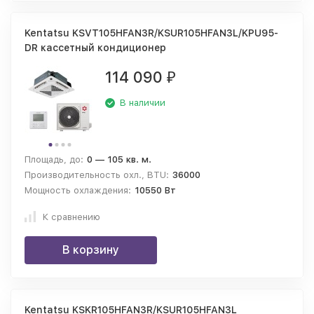
Kentatsu KSVT105HFAN3R/KSUR105HFAN3L/KPU95-
DR кассетный кондиционер
114 090
₽
В наличии
Площадь, до:
0 — 105 кв. м.
Производительность охл., BTU:
36000
Мощность охлаждения:
10550 Вт
К сравнению
В корзину
Kentatsu KSKR105HFAN3R/KSUR105HFAN3L