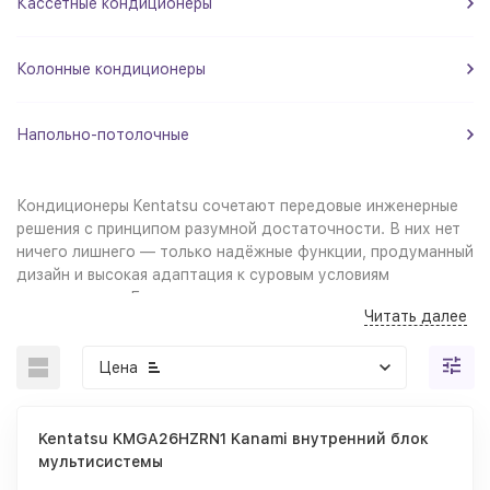
Кассетные кондиционеры
Колонные кондиционеры
Напольно-потолочные
Кондиционеры Kentatsu сочетают передовые инженерные
решения с принципом разумной достаточности. В них нет
ничего лишнего — только надёжные функции, продуманный
дизайн и высокая адаптация к суровым условиям
эксплуатации. Бытовые и коммерческие кондиционеры
Читать далее
Кентатсу производятся на ведущих заводах Китая,
проходят многоступенчатый контроль качества и
рассчитаны на длительную бесперебойную работу.
Цена
Kentatsu KMGA26HZRN1 Kanami внутренний блок
мультисистемы