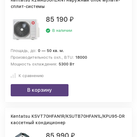
Kentatsu K2MRB50HZRN1 наружный блок мульти-
сплит-системы
85 190
₽
В наличии
Площадь, до:
0 — 50 кв. м.
Производительность охл., BTU:
18000
Мощность охлаждения:
5300 Вт
К сравнению
В корзину
Kentatsu KSVT70HFAN1R/KSUTB70HFAN1L/KPU95-DR
кассетный кондиционер
85 990
₽