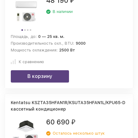
48 190
₽
В наличии
Площадь, до:
0 — 25 кв. м.
Производительность охл., BTU:
9000
Мощность охлаждения:
2500 Вт
К сравнению
В корзину
Kentatsu KSZTA35HFAN1R/KSUTA35HFAN1L/KPU65-D
кассетный кондиционер
60 690
₽
Осталось несколько штук