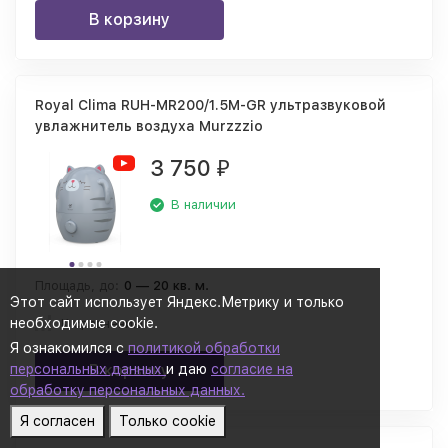
В корзину
Royal Clima RUH-MR200/1.5M-GR ультразвуковой
увлажнитель воздуха Murzzzio
3 750
₽
В наличии
Площадь, до:
0 — 20 кв. м.
Этот сайт использует Яндекс.Метрику и только
необходимые cookie.
К сравнению
Я ознакомился с
политикой обработки
персональных данных
В корзину
и даю
согласие на
обработку персональных данных.
Я согласен
Только cookie