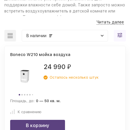
поддержки влажности себе домой. Также запросто можно
встретить воздухоувлажнитель в детской комнате или
спальне. Те, кто оценил эффект от увлажнения, покупают
Читать далее
увлажнители и в квартиру, и на работу.
Безусловно,
В наличии
уже не
осталось
людей,
Boneco W210 мойка воздуха
24 990
₽
Осталось несколько штук
сомневающихся в том, что воздух зимой нужно увлажнять.
Многие уже убедились, насколько работа этого прибора
Площадь, до:
0 — 50 кв. м.
облегчает нашу жизнь.
К сравнению
Увлажнение воздуха: здоровье + комфорт!
В корзину