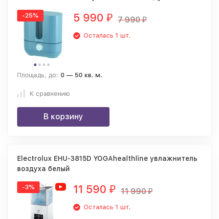
5 990
-25%
₽
7 990
₽
Осталась 1 шт.
Площадь, до:
0 — 50 кв. м.
К сравнению
В корзину
Electrolux EHU-3815D YOGAhealthline увлажнитель
воздуха белый
11 590
-3%
₽
11 990
₽
Осталась 1 шт.