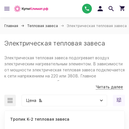
Главная
Тепловая завеса
Электрическая тепловая завеса
Электрическая тепловая завеса
Электрическая тепловая завеса подогревает воздух
электрическим нагревательным элементом. В зависимости
от мощности электрическая тепловая завеса подключается
к сети напряжением на 220 или 380В. Главное
преимущество, которым обладает тепловая завеса
Читать далее
электрическая - это простота подключения и
эксплуатации.
Цена
Несмотря на большой выбор моделей, в них используется
всего 3 типа нагревателей:
ТЭН: надежный и эффективный нагревательный
Тропик K-2 тепловая завеса
элемент;