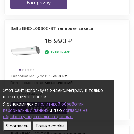
В корзину
Ballu BHC-L09S05-ST тепловая завеса
16 990
₽
В наличии
Тепловая мощность:
5000 Вт
Вид термостата:
механический
Этот сайт использует Яндекс.Метрику и только
К сравнению
необходимые cookie.
Я ознакомился с
политикой обработки
В корзину
персональных данных
и даю
согласие на
обработку персональных данных.
Я согласен
Только cookie
Ballu BHC-L10-T05 завеса тепловая