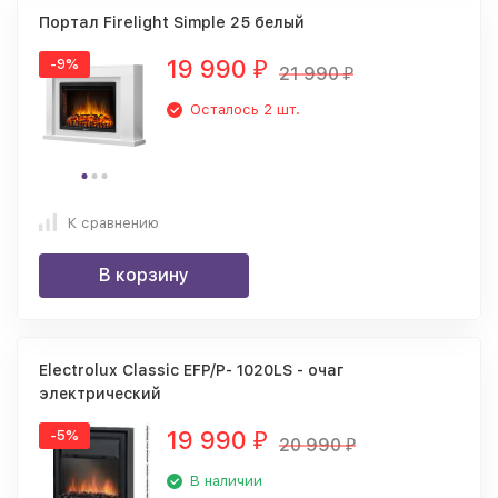
Портал Firelight Simple 25 белый
19 990
-9%
₽
21 990
₽
Осталось 2 шт.
К сравнению
В корзину
Electrolux Classic EFP/P- 1020LS - очаг
электрический
19 990
-5%
₽
20 990
₽
В наличии