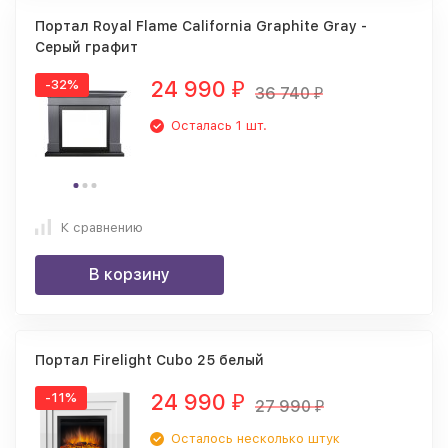
Портал Royal Flame California Graphite Gray -
Серый графит
24 990
-32%
₽
36 740
₽
Осталась 1 шт.
К сравнению
В корзину
Портал Firelight Cubo 25 белый
24 990
-11%
₽
27 990
₽
Осталось несколько штук