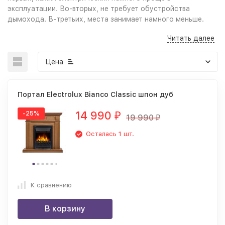
эксплуатации. Во-вторых, не требует обустройства
дымохода. В-третьих, места занимает намного меньше.
Читать далее
Цена
Портал Electrolux Bianco Classic шпон дуб
14 990
-25%
₽
19 990
₽
Осталась 1 шт.
Кроме того, он привносит в дом неповторимый уют.
Особенно хорошо он помогает расслабиться вечером. Или
настраивает на романтический лад.
К сравнению
Поэтому теперь редко кто заморачивается на
обустройстве настоящего камина на дровах. Так как
В корзину
электрокамины дают полное ощущение пламени огня. При