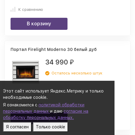
К сравнению
В корзину
Портал Firelight Moderno 30 белый дуб
34 990
₽
Осталось несколько штук
Этот сайт использует Яндекс.Метрику и только
необходимые cookie.
К сравнению
Я ознакомился с
политикой обработки
персональных данных
и даю
согласие на
обработку персональных данных.
В корзину
Я согласен
Только cookie