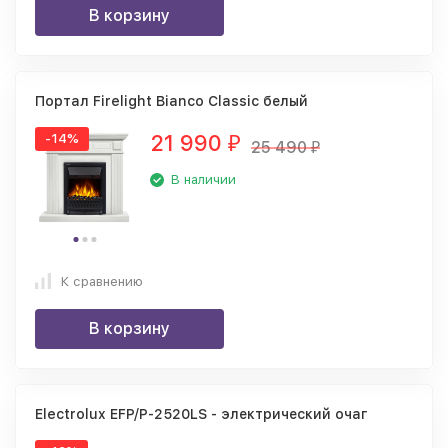
В корзину
Портал Firelight Bianco Classic белый
21 990
-14%
₽
25 490
₽
В наличии
К сравнению
В корзину
Electrolux EFP/P-2520LS - электрический очаг