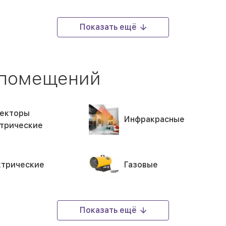
Показать ещё
 помещений
екторы
Инфракрасные
трические
трические
Газовые
Показать ещё