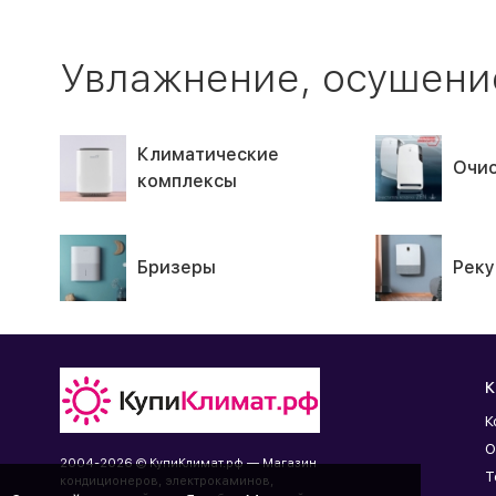
Увлажнение, осушение
Климатические
Очис
комплексы
Бризеры
Реку
К
К
О
2004-2026 © КупиКлимат.рф — Магазин
Т
кондиционеров, электрокаминов,