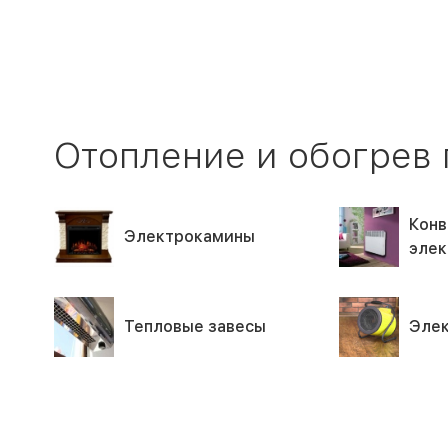
Отопление и обогрев
Конв
Электрокамины
элек
Тепловые завесы
Элек