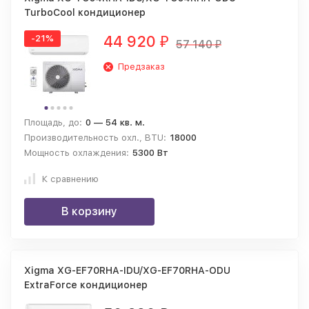
TurboCool кондиционер
44 920
-21%
₽
57 140
₽
Предзаказ
Площадь, до:
0 — 54 кв. м.
Производительность охл., BTU:
18000
Мощность охлаждения:
5300 Вт
К сравнению
В корзину
Xigma XG-EF70RHA-IDU/XG-EF70RHA-ODU
ExtraForce кондиционер