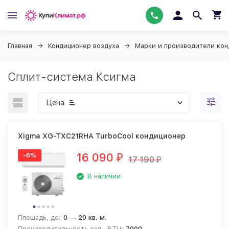
Главная
Кондиционер воздуха
Марки и производители ко
Сплит-система Ксигма
Цена
Xigma XG-TXC21RHA TurboCool кондиционер
16 090
-6%
₽
17 190
₽
В наличии
Площадь, до:
0 — 20 кв. м.
Производительность охл., BTU:
7000