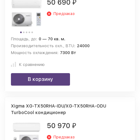
50 690
₽
Предзаказ
Площадь, до:
0 — 70 кв. м.
Производительность охл., BTU:
24000
Мощность охлаждения:
7300 Вт
К сравнению
В корзину
Xigma XG-TX50RHA-IDU/XG-TX50RHA-ODU
TurboCool кондиционер
50 970
₽
Предзаказ