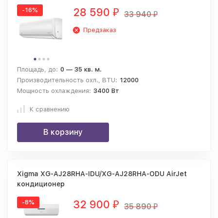
28 590
-16%
₽
33 940
₽
Предзаказ
Площадь, до:
0 — 35 кв. м.
Производительность охл., BTU:
12000
Мощность охлаждения:
3400 Вт
К сравнению
В корзину
Xigma XG-AJ28RHA-IDU/XG-AJ28RHA-ODU AirJet
кондиционер
32 900
-8%
₽
35 890
₽