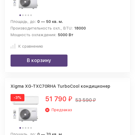
Площадь, до:
0 — 50 кв. м.
Производительность охл., BTU:
18000
Мощность охлаждения:
5000 Вт
К сравнению
В корзину
Xigma XG-TXC70RHA TurboCool кондиционер
51 790
-3%
₽
53 590
₽
Предзаказ
Площадь, до:
0 — 70 кв. м.