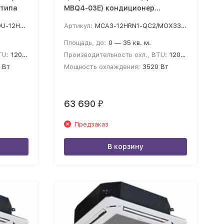
 типа
MBQ4-03E) кондиционер
кассетный
-MBQ4-03E
Артикул:
MCA3-12HRN1-QC2/MOX330-12HN1-Q/T-MBQ4-03E
Площадь, до:
0 — 35 кв. м.
TU:
12000
Производительность охл., BTU:
12000
 Вт
Мощность охлаждения:
3520 Вт
63 690
₽
Предзаказ
В корзину