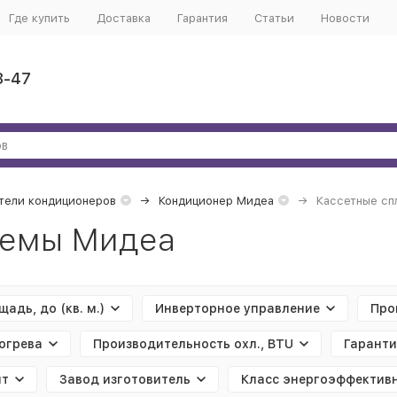
Где купить
Доставка
Гарантия
Статьи
Новости
3-47
тели кондиционеров
Кондиционер Мидеа
Кассетные сп
темы Мидеа
адь, до (кв. м.)
Инверторное управление
Про
огрева
Производительность охл., BTU
Гаранти
нт
Завод изготовитель
Класс энергоэффективн