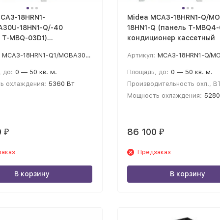
MCA3-18HRN1-
Midea MCA3-18HRN1-Q/MO
A30U-18HN1-Q/-40
18HN1-Q (панель T-MBQ4-
 T-MBQ-03D1)
кондиционер кассетный
ионер кассетный
MCA3-18HRN1-Q1/MOBA30U-18HN1-Q/-40
Артикул:
MCA3-18HRN1-Q/MOU-18HN1-Q/T
 до:
0 — 50 кв. м.
Площадь, до:
0 — 50 кв. м.
ь охлаждения:
5360 Вт
Производительность охл., B
Мощность охлаждения:
5280
0
86 100
₽
₽
заказ
Предзаказ
В корзину
В корзину