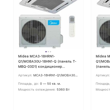
Midea MCA3-18HRN1-
Midea 
Q1/MOBA30U-18HN1-Q (панель T-
Q1/MOB
MBQ-03D1) кондиционер
(панель
кассетный
кондиц
Артикул:
MCA3-18HRN1-Q1/MOBA30U-18HN1-Q
Артикул:
Площадь, до:
0 — 50 кв. м.
Площадь,
Мощность охлаждения:
5360 Вт
Мощност