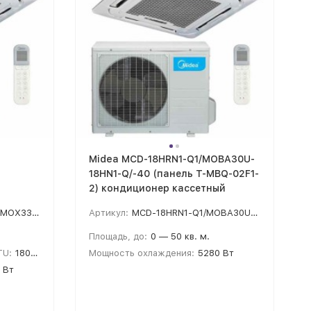
Midea MCD-18HRN1-Q1/MOBA30U-
18HN1-Q/-40 (панель T-MBQ-02F1-
2) кондиционер кассетный
6/T-MBQ4-03E
Артикул:
MCD-18HRN1-Q1/MOBA30U-18HN1-Q/-40
Площадь, до:
0 — 50 кв. м.
TU:
18000
Мощность охлаждения:
5280 Вт
 Вт