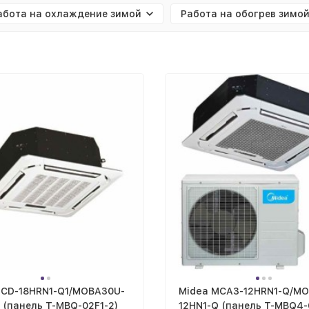
абота на охлаждение зимой
Работа на обогрев зимо
MCD-18HRN1-Q1/MOBA30U-
Midea MCA3-12HRN1-Q/MO
 (панель T-MBQ-02F1-2)
12HN1-Q (панель T-MBQ4-