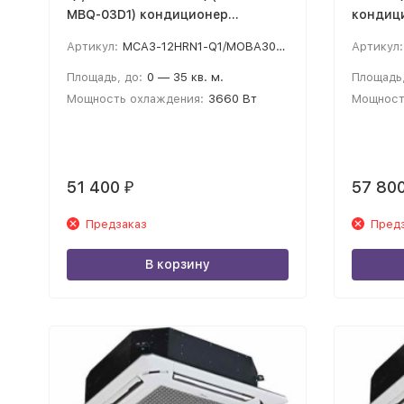
MBQ-03D1) кондиционер
кондиц
кассетного типа
Артикул:
MCA3-12HRN1-Q1/MOBA30U-12HN1-Q
Артикул:
Площадь, до:
0 — 35 кв. м.
Площадь,
Мощность охлаждения:
3660 Вт
Мощност
51 400
57 80
₽
Предзаказ
Пред
В корзину