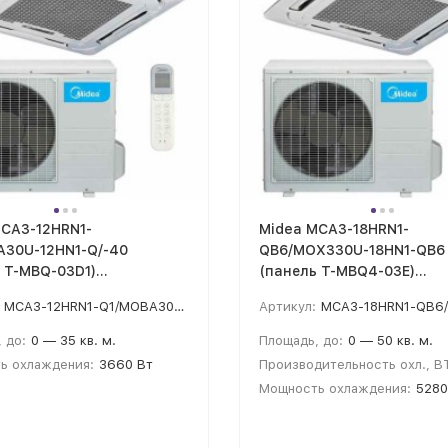
MCA3-12HRN1-
Midea MCA3-18HRN1-
A30U-12HN1-Q/-40
QB6/MOX330U-18HN1-QB6
 T-MBQ-03D1)
(панель T-MBQ4-03E)
ионер кассетного типа
кондиционер кассетный
MCA3-12HRN1-Q1/MOBA30U-12HN1-Q/-40
Артикул:
MCA3-18HRN1-QB6/MOX330U-18HN1-QB
 до:
0 — 35 кв. м.
Площадь, до:
0 — 50 кв. м.
ь охлаждения:
3660 Вт
Производительность охл., B
Мощность охлаждения:
5280