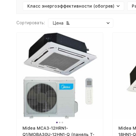
Класс энергоэффективности (обогрев)
Р
Сортировать:
Цена
Midea MCA3-12HRN1-
Midea 
Q1/MOBA30U-12HN1-Q (панель T-
18HN1-Q