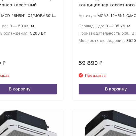
ионер кассетный
кондиционер кассетного
MCD-18HRN1-Q1/MOBA30U-18HN1-Q
Артикул:
MCA3-12HRN1-Q/MOU-12HN1-Q/T
 до:
0 — 50 кв. м.
Площадь, до:
0 — 35 кв. м.
ь охлаждения:
5280 Вт
Производительность охл., B
Мощность охлаждения:
3520
0
59 890
₽
₽
заказ
Предзаказ
В корзину
В корзину