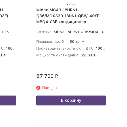
U-
Midea MCA3-18HRN1-
03E)
QB6/MOX330-18HN1-QB6/-40/T-
MBQ4-03E кондиционер
кассетного типа
-MBQ4-03E
Артикул:
MCA3-18HRN1-QB6/MOX330-18HN1-QB6/-40/T-MBQ4-03E
Площадь, до:
0 — 50 кв. м.
TU:
18000
Производительность охл., BTU:
18000
 Вт
Мощность охлаждения:
5280 Вт
87 700
₽
Предзаказ
В корзину