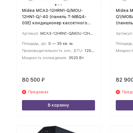
Midea MCA3-12HRN1-Q/MOU-
Midea 
12HN1-Q/-40 (панель T-MBQ4-
Q1/MOB
03E) кондиционер кассетного
(панель
типа
кондиц
Артикул:
MCA3-12HRN1-Q/MOU-12HN1-Q/-40 (панель T-MBQ4-03E)
Артикул:
Площадь, до:
0 — 35 кв. м.
Площадь,
Производительность охл., BTU:
12000
Мощност
Мощность охлаждения:
3520 Вт
80 500
82 90
₽
Предзаказ
Пред
В корзину