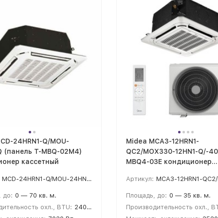
MCD-24HRN1-Q/MOU-
Midea MCA3-12HRN1-
Q (панель T-MBQ-02M4)
QC2/MOX330-12HN1-Q/-40
ионер кассетный
MBQ4-03E кондиционер
кассетного типа
MCD-24HRN1-Q/MOU-24HN1-Q/T-MBQ-02M4
Артикул:
MCA3-12HRN1-QC2/MOX330-12HN1-Q/-4
 до:
0 — 70 кв. м.
Площадь, до:
0 — 35 кв. м.
ительность охл., BTU:
24000
Производительность охл., B