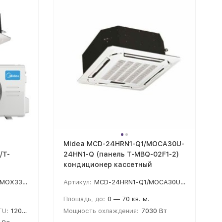
Midea MCD-24HRN1-Q1/MOCA30U-
/T-
24HN1-Q (панель T-MBQ-02F1-2)
кондиционер кассетный
0/T-MBQ4-03E
Артикул:
MCD-24HRN1-Q1/MOCA30U-24HN1-Q/T-MBQ-02M4
Площадь, до:
0 — 70 кв. м.
TU:
12000
Мощность охлаждения:
7030 Вт