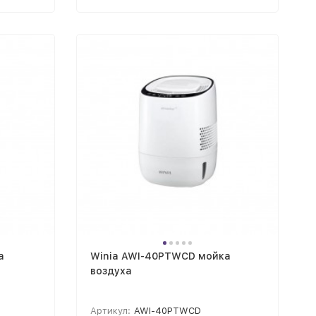
а
Winia AWI-40PTWCD мойка
воздуха
Артикул:
AWI-40PTWCD