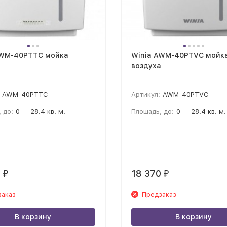
AWM-40PTTC мойка
Winia AWM-40PTVC мойк
а
воздуха
AWM-40PTTC
Артикул:
AWM-40PTVC
 до:
0 — 28.4 кв. м.
Площадь, до:
0 — 28.4 кв. м.
0
18 370
₽
₽
заказ
Предзаказ
В корзину
В корзину