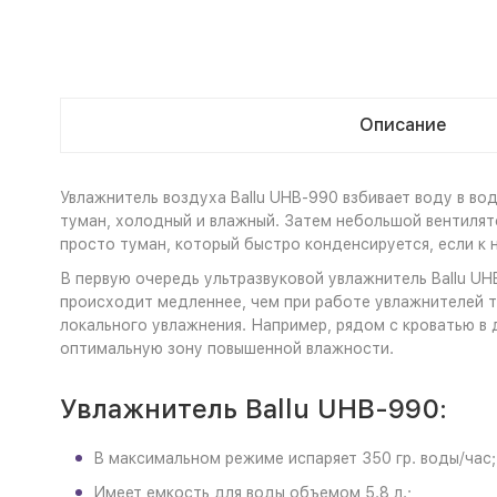
Описание
Увлажнитель воздуха Ballu UHB-990 взбивает воду в во
туман, холодный и влажный. Затем небольшой вентилято
просто туман, который быстро конденсируется, если к 
В первую очередь ультразвуковой увлажнитель Ballu UH
происходит медленнее, чем при работе увлажнителей т
локального увлажнения. Например, рядом с кроватью в
оптимальную зону повышенной влажности.
Увлажнитель Ballu UHB-990:
В максимальном режиме испаряет 350 гр. воды/час;
Имеет емкость для воды объемом 5.8 л.;