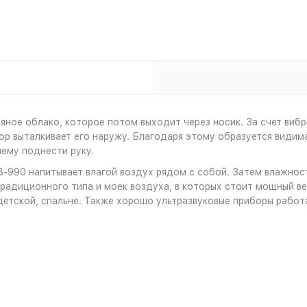
дяное облако, которое потом выходит через носик. За счет виб
р выталкивает его наружу. Благодаря этому образуется видима
нему поднести руку.
B-990 напитывает влагой воздух рядом с собой. Затем влажнос
радиционного типа и моек воздуха, в которых стоит мощный в
 детской, спальне. Также хорошо ультразвуковые приборы работ