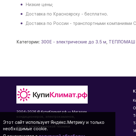
Низкие цены;
Доставка по Красноярску - бесплатно.
Доставка по России - транспортными компаниями 
Категории:
300Е - электрические до 3.5 м
,
ТЕПЛОМАШ
К
К
О
2004-2026 © КупиКлимат.рф — Магазин
Т
кондиционеров, электрокаминов,
увлажнителей воздуха, обогревателей и
Этот сайт использует Яндекс.Метрику и только
Т
другой климатической техники
необходимые cookie.
У