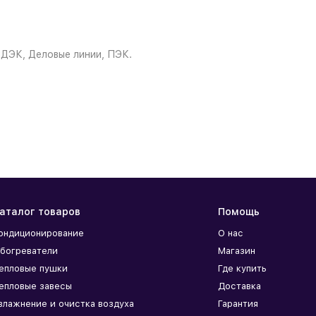
СДЭК, Деловые линии, ПЭК.
аталог товаров
Помощь
ондиционирование
О нас
богреватели
Магазин
епловые пушки
Где купить
епловые завесы
Доставка
влажнение и очистка воздуха
Гарантия