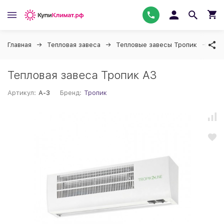
Главная
Тепловая завеса
Тепловые завесы Тропик
Тро
Тепловая завеса Тропик A3
Артикул:
А-3
Бренд:
Тропик